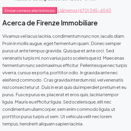
Llámenos
(670) 345-6543
Enviar correos electrónicos
Acerca de Firenze Immobiliare
Vivamus vel lacus lacinia, condimentum nunc non, iaculis diam.
Proin in mollis augue, eget fermentum quam. Donec semper
purus ut ante tempus gravida. Quisque et ante orci. Sed
venenatis turpis mi, non varius justo scelerisque id. Maecenas
fermentum nunc sed maximus efficitur. Pellentesque nec turpis
viverra, cursus ex porta, porttitor odio. In gravida ante nec
eleifend commodo. Cras gravida interdum nisl, vel venenatis
nisl consectetur ut. Duis in erat quis dui imperdiet pretium et eu
purus. Fusce purus ex, placerat et eros quis, lacinia tempor
ligula. Mauris eu efficitur ligula. Sed scelerisque, elit nec
condimentum ullamcorper, sem enim commodo ligula, ut
porttitor purus turpis ut sem. Ut vehicula velit nec lorem
tempus, hendrerit aliquam sapien lacinia.