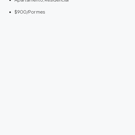
$900
/Por mes