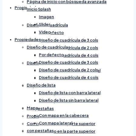
Página de inicio con búsqueda avanzada
Propiedades
Inicio Splash
Imagen
Slider
Diseño de cuadrícula
Video
Por defecto
Propiedades
Diseño de cuadrícula de 3 cols
Diseño de cuadrícula
Diseño de cuadrícula de 2 cols
Por defecto
Diseño de cuadrícula de 4 cols
Diseño de cuadrícula de 3 cols
Diseño de lista
Diseño de cuadrícula de 2 cols
Diseño de lista con barra lateral
Diseño de cuadrícula de 4 cols
Diseño de lista sin barra lateral
Diseño de lista
Mapa
Diseño de lista con barra lateral
Con mapa en la cabecera
Diseño de lista sin barra lateral
Con mapa lateral
Mapa
con pestañas
Con mapa en la cabecera
Propiedades Destacadas
Con mapa lateral
Con contenido en la parte superior
con pestañas
Con contenido en la parte superior