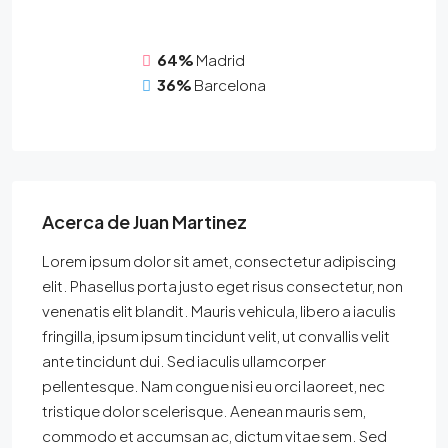
64%
Madrid
36%
Barcelona
Acerca de Juan Martinez
Lorem ipsum dolor sit amet, consectetur adipiscing
elit. Phasellus porta justo eget risus consectetur, non
venenatis elit blandit. Mauris vehicula, libero a iaculis
fringilla, ipsum ipsum tincidunt velit, ut convallis velit
ante tincidunt dui. Sed iaculis ullamcorper
pellentesque. Nam congue nisi eu orci laoreet, nec
tristique dolor scelerisque. Aenean mauris sem,
commodo et accumsan ac, dictum vitae sem. Sed