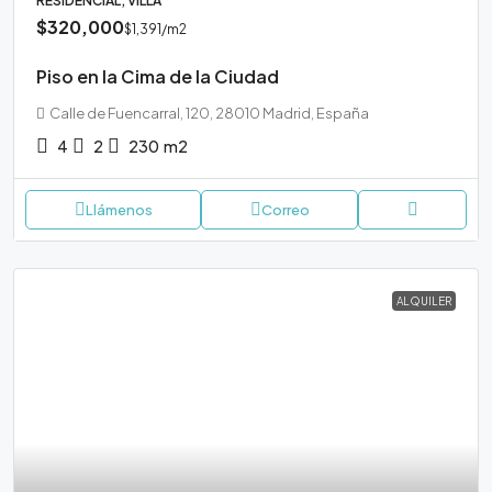
RESIDENCIAL, VILLA
$320,000
$1,391
/m2
Piso en la Cima de la Ciudad
Calle de Fuencarral, 120, 28010 Madrid, España
4
2
230
m2
Llámenos
Correo
ALQUILER