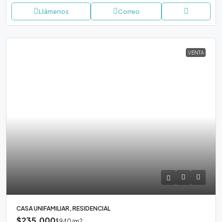
Llámenos
Correo
VENTA
CASA UNIFAMILIAR, RESIDENCIAL
$235,000
$940
/m2