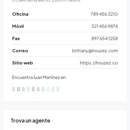
Oficina
789 456 3210
Móvil
321 456 9874
Fax
897 654 1258
Correo
brittany@houzez.com
Sitio web
https://houzez.co
Encuentra Juan Martinez en:
Trova un agente