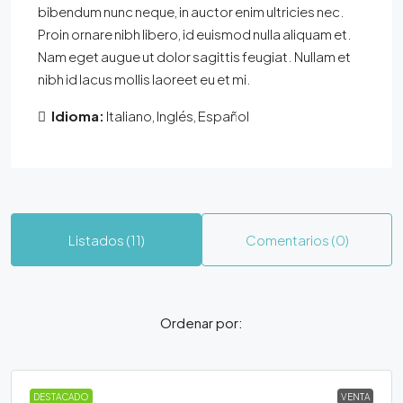
bibendum nunc neque, in auctor enim ultricies nec.
Proin ornare nibh libero, id euismod nulla aliquam et.
Nam eget augue ut dolor sagittis feugiat. Nullam et
nibh id lacus mollis laoreet eu et mi.
Idioma:
Italiano, Inglés, Español
Listados (11)
Comentarios (0)
Ordenar por:
DESTACADO
VENTA