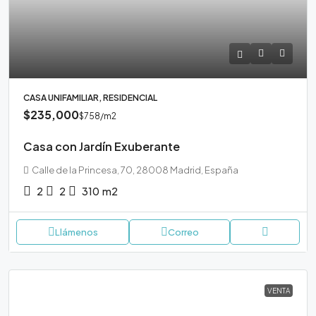
CASA UNIFAMILIAR, RESIDENCIAL
$235,000
$758
/m2
Casa con Jardín Exuberante
Calle de la Princesa, 70, 28008 Madrid, España
2
2
310
m2
Llámenos
Correo
VENTA