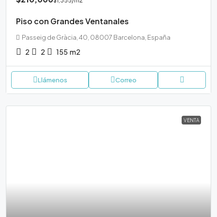
$1,355
/m2
Piso con Grandes Ventanales
Passeig de Gràcia, 40, 08007 Barcelona, España
2
2
155
m2
Llámenos
Correo
VENTA